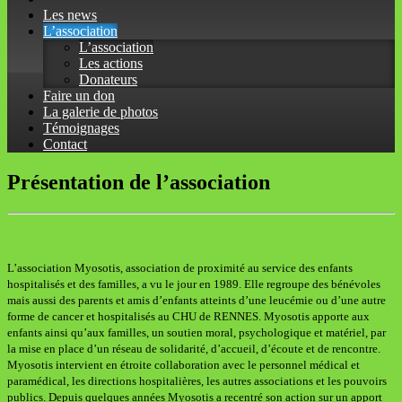
Les news
L’association
L’association
Les actions
Donateurs
Faire un don
La galerie de photos
Témoignages
Contact
Présentation de l’association
L’association Myosotis, association de proximité au service des enfants
hospitalisés et des familles, a vu le jour en 1989. Elle regroupe des bénévoles
mais aussi des parents et amis d’enfants atteints d’une leucémie ou d’une autre
forme de cancer et hospitalisés au CHU de RENNES. Myosotis apporte aux
enfants ainsi qu’aux familles, un soutien moral, psychologique et matériel, par
la mise en place d’un réseau de solidarité, d’accueil, d’écoute et de rencontre.
Myosotis intervient en étroite collaboration avec le personnel médical et
paramédical, les directions hospitalières, les autres associations et les pouvoirs
publics. Depuis quelques années Myosotis a recentré son action sur un apport