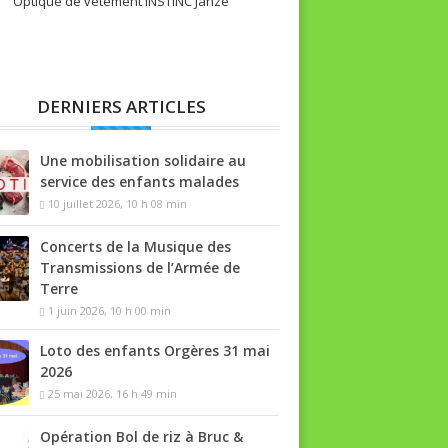
Optique de vêtement INSTINC Janzé
DERNIERS ARTICLES
Une mobilisation solidaire au
service des enfants malades
10 juillet 2026, 10 h 08 min
Concerts de la Musique des
Transmissions de l’Armée de
Terre
1 juin 2026, 10 h 00 min
Loto des enfants Orgères 31 mai
2026
25 mai 2026, 16 h 49 min
Opération Bol de riz à Bruc &