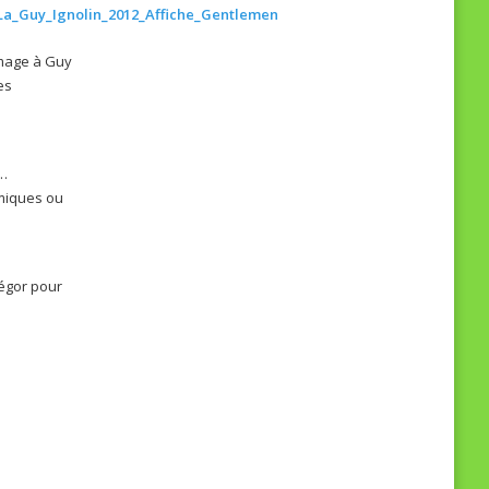
mmage à Guy
es
e…
émiques ou
égor pour