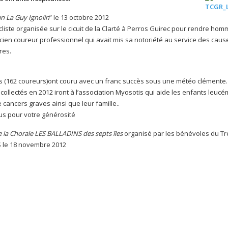
n La Guy Ignolin
” le 13 octobre 2012
liste organisée sur le cicuit de la Clarté à Perros Guirec pour rendre ho
ncien coureur professionnel qui avait mis sa notoriété au service des caus
res.
s (162 coureurs)ont couru avec un franc succès sous une météo clément
collectés en 2012 iront à l’association Myosotis qui aide les enfants leuc
e cancers graves ainsi que leur famille..
us pour votre générosité
 la Chorale LES BALLADINS des septs îles
organisé par les bénévoles du Tr
le 18 novembre 2012