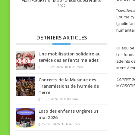
Alain FLEURET ST Malo - article Ouest France
2022
“
Gentlema
Course cyc
Ignolin ‘a
humanitai
DERNIERS ARTICLES
81 équipe
Une mobilisation solidaire au
Les fonds 
service des enfants malades
atteints d
10 juillet 2026, 10 h 08 min
Merci à to
Concert de
Concerts de la Musique des
MYOSOTIS 
Transmissions de l’Armée de
Terre
1 juin 2026, 10 h 00 min
Loto des enfants Orgères 31
mai 2026
25 mai 2026, 16 h 49 min